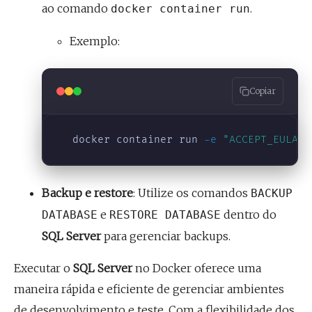
ao comando
.
docker container run
Exemplo:
Copiar
  docker container run 
-e
"ACCEPT_EULA=Y
Backup e restore
: Utilize os comandos
BACKUP
e
dentro do
DATABASE
RESTORE DATABASE
SQL Server
para gerenciar backups.
Executar o
SQL Server
no Docker oferece uma
maneira rápida e eficiente de gerenciar ambientes
de desenvolvimento e teste. Com a flexibilidade dos