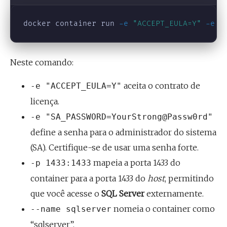
docker container run 
-e
"ACCEPT_EULA=Y"
-e
"
Neste comando:
aceita o contrato de
-e "ACCEPT_EULA=Y"
licença.
-e "SA_PASSWORD=YourStrong@Passw0rd"
define a senha para o administrador do sistema
(SA). Certifique-se de usar uma senha forte.
mapeia a porta 1433 do
-p 1433:1433
container para a porta 1433 do
host
, permitindo
que você acesse o
SQL Server
externamente.
nomeia o container como
--name sqlserver
“sqlserver”.