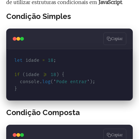
de utilizar estruturas condicionais em
JavaScript
.
Condição Simples
Copiar
let
idade
=
18
;
if 
(
idade
>=
18
)
{
console
.
log
(
'
Pode entrar
'
);
}
Condição Composta
Copiar