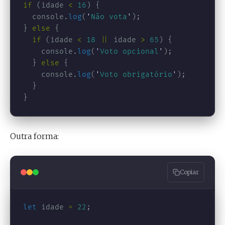
if 
(
idade
<
16
)
{
console
.
log
(
'
Não vota
'
);
}
else
{
if 
(
idade
<
18
||
idade
>
65
)
{
console
.
log
(
'
Voto opcional
'
);
}
else
{
console
.
log
(
'
Voto obrigatório
'
);
}
}
Outra forma:
Copiar
let
idade
=
22
;