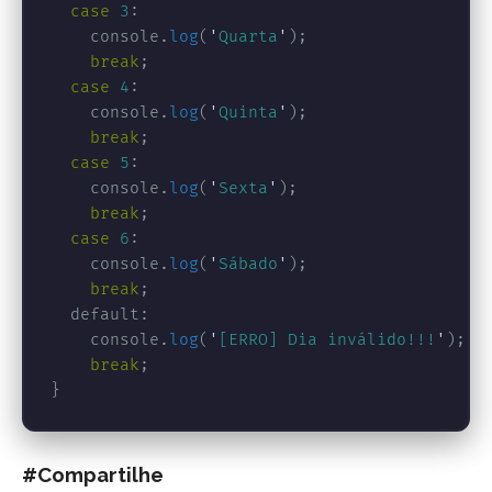
case
3
:
console
.
log
(
'
Quarta
'
);
break
;
case
4
:
console
.
log
(
'
Quinta
'
);
break
;
case
5
:
console
.
log
(
'
Sexta
'
);
break
;
case
6
:
console
.
log
(
'
Sábado
'
);
break
;
default
:
console
.
log
(
'
[ERRO] Dia inválido!!!
'
);
break
;
}
#Compartilhe