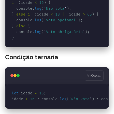
if 
(
idade
<
16
)
{
console
.
log
(
'
Não vota
'
);
}
else
if 
(
idade
<
18
||
idade
>
65
)
{
console
.
log
(
'
Voto opcional
'
);
}
else
{
console
.
log
(
'
Voto obrigatório
'
);
}
Condição ternária
Copiar
let
idade
=
15
;
idade
<
16
?
console
.
log
(
'
Não vota
'
)
:
conso