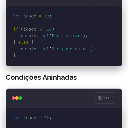
let
idade
=
18
;
if 
(
idade
>=
18
)
{
console
.
log
(
'
Pode entrar
'
);
}
else
{
console
.
log
(
'
Não pode entra
'
);
}
Condições Aninhadas
Copiar
let
idade
=
22
;