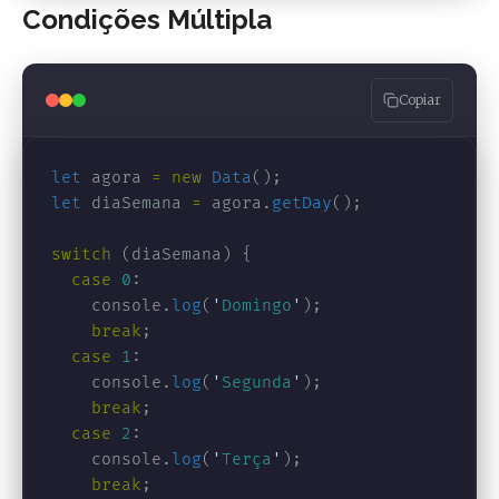
Condições Múltipla
Copiar
let
agora
=
new
Data
();
let
diaSemana
=
agora
.
getDay
();
switch 
(
diaSemana
)
{
case
0
:
console
.
log
(
'
Domingo
'
);
break
;
case
1
:
console
.
log
(
'
Segunda
'
);
break
;
case
2
:
console
.
log
(
'
Terça
'
);
break
;